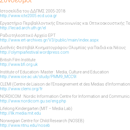
Σύνδεσμοι
Ιστοσελίδα του ΔΔΠΜΣ 2005-2018
http://www.icte2005.ecd.uoa.gr
Εργαστήριο Περιβαλλοντικής Επικοινωνίας και Οπτικοακουστικής 
http://lecad.arch.uth.gr/el
Ραδιοτηλεοπτικό Αρχείο ΕΡΤ
http://www.ert-archives.gr/V3/public/main/index.aspx
Διεθνές Φεστιβάλ Κινηματογράφου Ολυμπίας για Παιδιά και Νέους
http://olympiafestival.wordpress.com
British Film Institute
http://www.bfi.org.uk
Institute of Education- Μaster : Media, Culture and Education
http://www.ioe.ac.uk/study/PMM9_MCC9I
CLEMI (Centre de Liaison de l’Enseignement et des Medias d’Information
http://www.clemi.org/fr
NORDICOM : Nordic Information Centre for Information and Communic
http://www.nordicom.gu.se/eng.php
Lifelong Kindergarten (MIT – Media Lab)
http://llk.media.mit.edu
Norwegian Centre for Child Research (NOSEB)
http://www.ntnu.edu/noseb